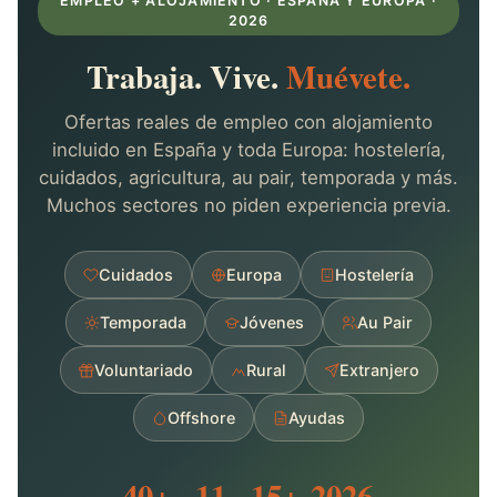
EMPLEO + ALOJAMIENTO · ESPAÑA Y EUROPA ·
2026
Trabaja. Vive.
Muévete.
Ofertas reales de empleo con alojamiento
incluido en España y toda Europa: hostelería,
cuidados, agricultura, au pair, temporada y más.
Muchos sectores no piden experiencia previa.
Cuidados
Europa
Hostelería
Temporada
Jóvenes
Au Pair
Voluntariado
Rural
Extranjero
Offshore
Ayudas
40+
11
15+
2026