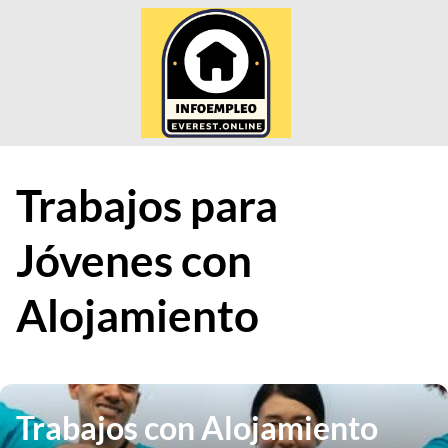
Saltar
al
contenido
Trabajos para
Jóvenes con
Alojamiento
Trabajos con Alojamiento