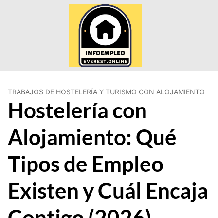
Saltar
al
contenido
TRABAJOS DE HOSTELERÍA Y TURISMO CON ALOJAMIENTO
Hostelería con
Alojamiento: Qué
Tipos de Empleo
Existen y Cuál Encaja
Contigo (2026)