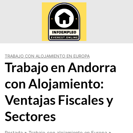
Saltar
al
contenido
TRABAJO CON ALOJAMIENTO EN EUROPA
Trabajo en Andorra
con Alojamiento:
Ventajas Fiscales y
Sectores
Portada
»
Trabajo con alojamiento en Europa
»