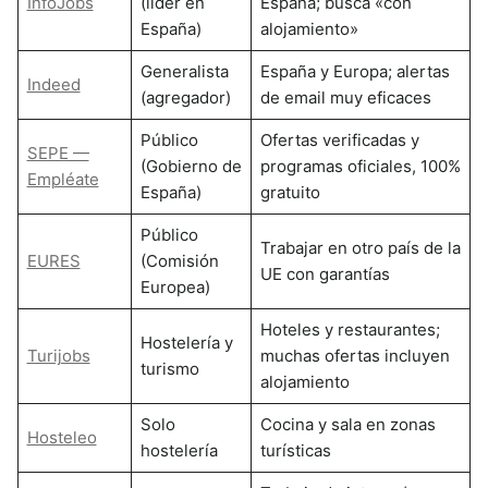
InfoJobs
(líder en
España; busca «con
España)
alojamiento»
Generalista
España y Europa; alertas
Indeed
(agregador)
de email muy eficaces
Público
Ofertas verificadas y
SEPE —
(Gobierno de
programas oficiales, 100%
Empléate
España)
gratuito
Público
Trabajar en otro país de la
EURES
(Comisión
UE con garantías
Europea)
Hoteles y restaurantes;
Hostelería y
Turijobs
muchas ofertas incluyen
turismo
alojamiento
Solo
Cocina y sala en zonas
Hosteleo
hostelería
turísticas