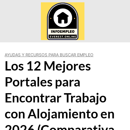
Saltar
al
contenido
AYUDAS Y RECURSOS PARA BUSCAR EMPLEO
Los 12 Mejores
Portales para
Encontrar Trabajo
con Alojamiento en
2026 (Comparativa